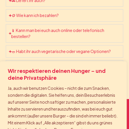
🚗 Liefert ihr auch?
🪙 Wie kann ich bezahlen?
📱 Kann man bei euch auch online oder telefonisch
bestellen?
🥗 Habt ihr auch vegetarische oder vegane Optionen?
🚘 Gibt es Parkplätze bei euch?
Wir respektieren deinen Hunger – und
deine Privatsphäre
😕 Was, wenn mal etwas schiefläuft?
Ja, auch wir benutzen Cookies – nicht die zum Snacken,
sondern die digitalen. Sie helfen uns, dein Besuchserlebnis
auf unserer Seite noch saftiger zu machen, personalisierte
Inhalte zu servieren und herauszufinden, was bei euch gut
Bite. Bounce. Back again.
ankommt (außer unsere Burger – die sind eh immer beliebt).
Mit einem Klick auf „Alle akzeptieren“ gibst du uns grünes