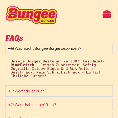
FAQs
🍔 Was macht Bungee Burger besonders?
Unsere Burger Bestehen Zu 100 % Aus
Halal-
Rindfleisch
– Frisch Zubereitet, Saftig
Gegrillt, Crispy Edges Und Mit Vollem
Geschmack. Kein Schnickschnack – Einfach
Ehrliche Burger!
📍 Wo finde ich euch?
⏰ Wann habt ihr geöffnet?