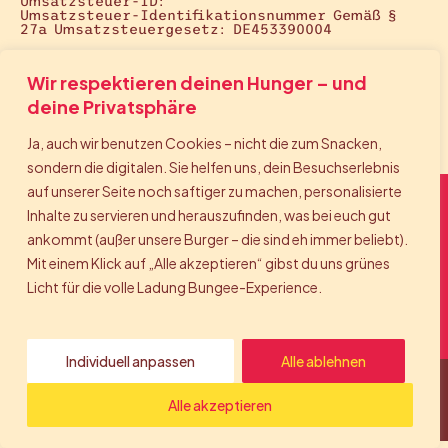
Umsatzsteuer-ID:
Umsatzsteuer-Identifikationsnummer Gemäß §
27a Umsatzsteuergesetz: DE453390004
Bestellungen Online:
Wir respektieren deinen Hunger – und
Onlinebestellungen Und Lieferungen Werden
Ausschließlich Über Den Dienst Uber Eats
deine Privatsphäre
Abgewickelt. Es Gelten Die AGB Und
Datenschutzbestimmungen Von Uber Eats.
Ja, auch wir benutzen Cookies – nicht die zum Snacken,
sondern die digitalen. Sie helfen uns, dein Besuchserlebnis
auf unserer Seite noch saftiger zu machen, personalisierte
Bite. Bounce. Back again.
Inhalte zu servieren und herauszufinden, was bei euch gut
ankommt (außer unsere Burger – die sind eh immer beliebt).
Mit einem Klick auf „Alle akzeptieren“ gibst du uns grünes
Licht für die volle Ladung Bungee-Experience.
© 2026 Bungee Burger. Alle
Rechte vorbehalten.
Individuell anpassen
Alle ablehnen
Impressum
Alle akzeptieren
Datenschutzerklärung